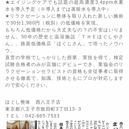
★エイジングケアでも話題の超高濃度3.4ppm水素
水を導入予定（※導入までは蒸留水を導入中）
★リラクゼーションに整体を取り入れた新しい施術
で30分1,980円（税別）の低価格を実現。
もちろん低価格だから大丈夫なの？の不安はいりま
せん。50年の歴史と温浴施設「ＴＨＥほぐしやさ
ん」、路面低価格店「ほぐしさん」で培ったノウハ
ウ。
直営の学校でしっかりした授業、実技を得て、検定
試験合格者のみが店舗にデビューでき、業協会のリ
ラクゼーションセラピストの資格も全従事者に取得
させる徹底で、知識、技術ともにプロが対応します
ので安心ください。
ほぐし整体 西八王子店
東京都八王子市散田町3丁目13-３
ＴＥＬ：042-665-7533