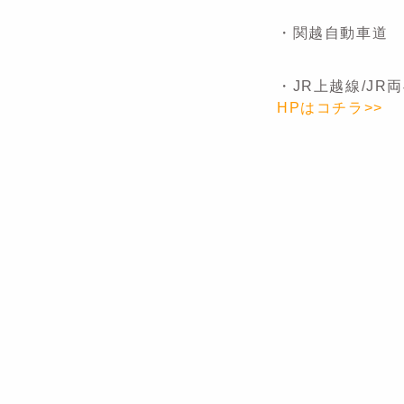
・関越自動車道 
・JR上越線/J
HPはコチラ>>